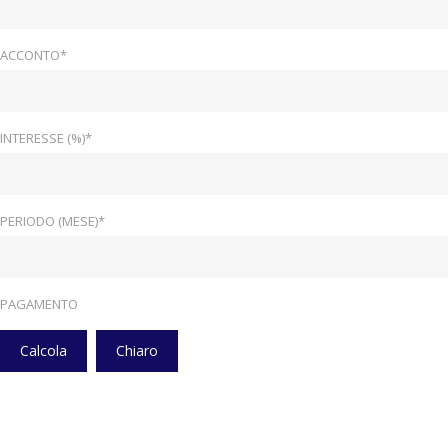
ACCONTO*
INTERESSE (%)*
PERIODO (MESE)*
PAGAMENTO
Calcola
Chiaro
Home
Veicoli
Clima Automatico Bi-Zona