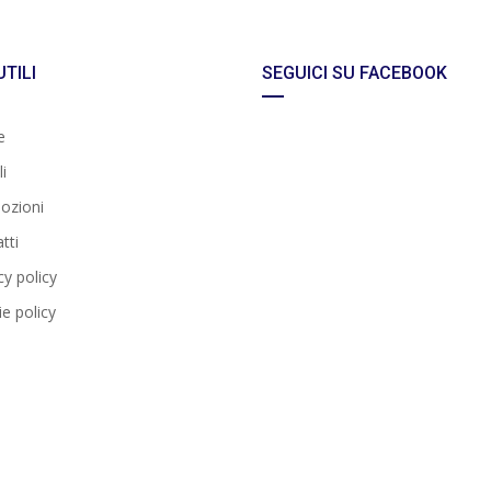
UTILI
SEGUICI SU FACEBOOK
e
i
ozioni
tti
cy policy
e policy