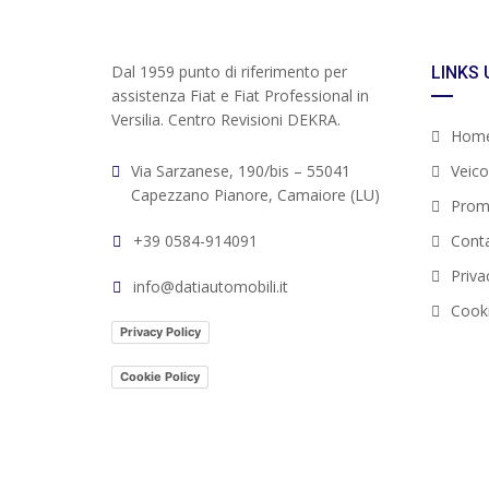
Dal 1959 punto di riferimento per
LINKS 
assistenza Fiat e Fiat Professional in
Versilia. Centro Revisioni DEKRA.
Hom
Via Sarzanese, 190/bis – 55041
Veicol
Capezzano Pianore, Camaiore (LU)
Prom
+39 0584-914091
Conta
Priva
info@datiautomobili.it
Cooki
Privacy Policy
Cookie Policy