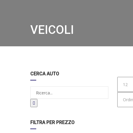
VEICOLI
Hom
CERCA AUTO
27/
DISPO
FILTRA PER PREZZO