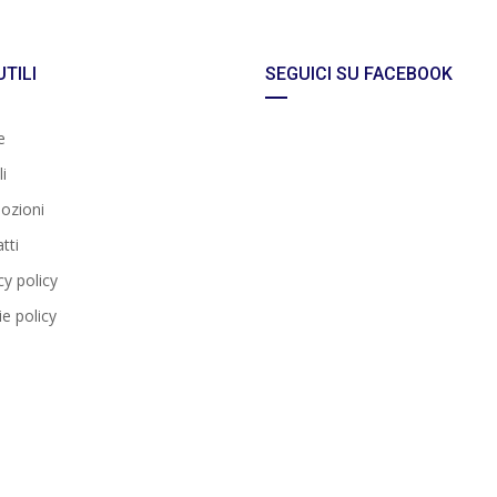
UTILI
SEGUICI SU FACEBOOK
e
i
ozioni
tti
cy policy
e policy