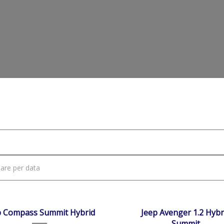
e
Veicoli
Cerchi In Lega Da 18"
01/01/2026
Autom...
24/04/2025
Autom...
NIBILE
DISPONIBILE
p Compass Summit Hybrid
Jeep Avenger 1.2 Hybr
Summit