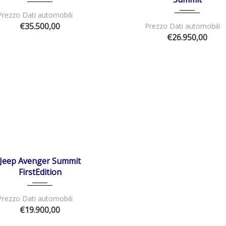
Prezzo Dati automobili
€35.500,00
Prezzo Dati automobili
€26.950,00
07/2023
Manua...
19000
NIBILE
Jeep Avenger Summit
FirstEdition
Prezzo Dati automobili
€19.900,00