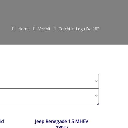
Home
Veicoli
Cerchi In Lega Da 18"
7820
26/02/2025
Autom...
20800
DISPONIBILE
id
Jeep Renegade 1.5 MHEV
130cv