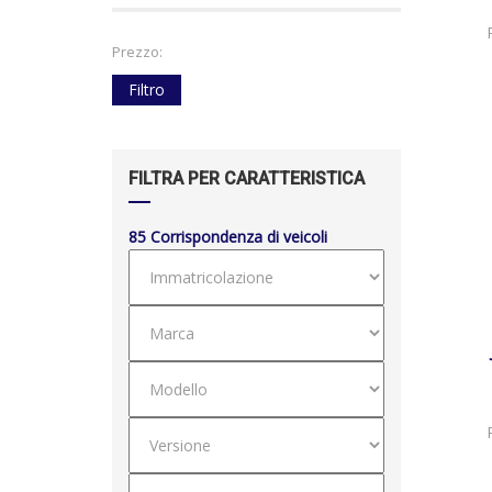
Prezzo:
Filtro
FILTRA PER CARATTERISTICA
85
Corrispondenza di veicoli
24/
DISPO