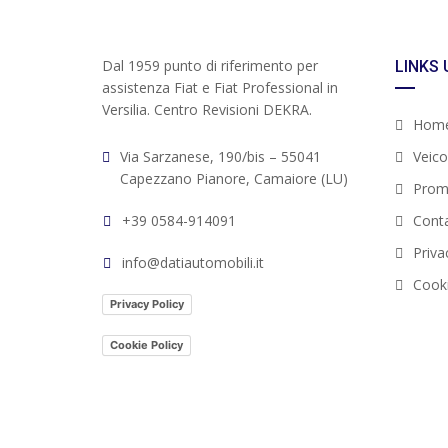
Dal 1959 punto di riferimento per
LINKS 
assistenza Fiat e Fiat Professional in
Versilia. Centro Revisioni DEKRA.
Hom
Via Sarzanese, 190/bis – 55041
Veicol
Capezzano Pianore, Camaiore (LU)
Prom
+39 0584-914091
Conta
Priva
info@datiautomobili.it
Cooki
Privacy Policy
Cookie Policy