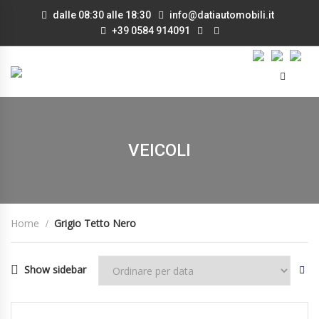
dalle 08:30 alle 18:30
info@datiautomobili.it
+39 0584 914091
VEICOLI
Home
Grigio Tetto Nero
Show sidebar
24/07/2023
Manua...
19000
DISPONIBILE