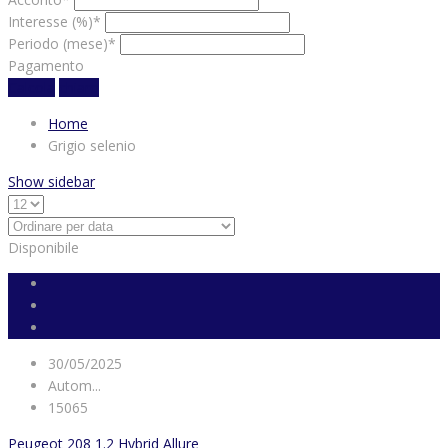
Interesse (%)*
Periodo (mese)*
Pagamento
Calcola
chiaro
Home
Grigio selenio
Show sidebar
Disponibile
30/05/2025
Autom...
15065
Peugeot 208 1.2 Hybrid Allure