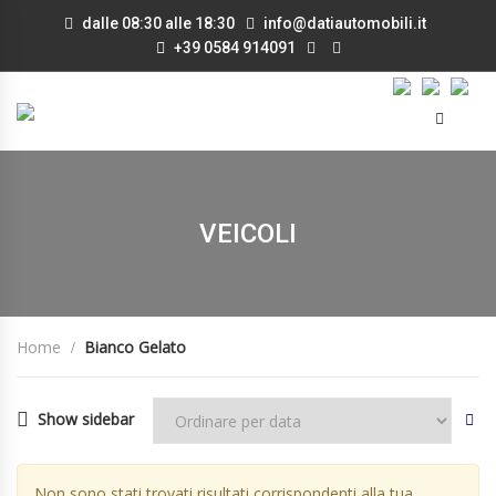
dalle 08:30 alle 18:30
info@datiautomobili.it
+39 0584 914091
VEICOLI
Home
Bianco Gelato
Show sidebar
Non sono stati trovati risultati corrispondenti alla tua