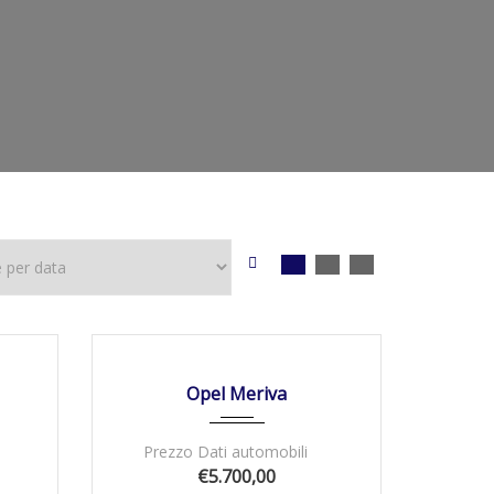
100000
30/11/2009
Autom...
76000
DISPONIBILE
Opel Meriva
Prezzo Dati automobili
€5.700,00