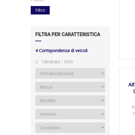
Filtro
FILTRA PER CARATTERISTICA
4
Corrispondenza di veicoli
Cilindrata :
1600
27/
DISPO
Al
P