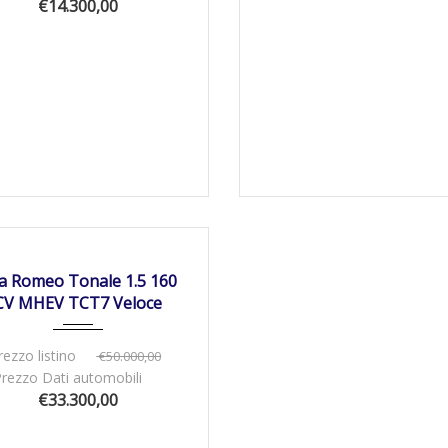
€14.300,00
05/2024
Autom...
13500
NIBILE
fa Romeo Tonale 1.5 160
CV MHEV TCT7 Veloce
rezzo listino
€50.000,00
Prezzo Dati automobili
€33.300,00