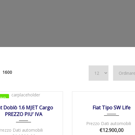
1600
15/09/2021
Manua...
RIVO
DISPONIBILE
01/2022
Manua...
46000
at Doblò 1.6 MJET Cargo
Fiat Tipo SW Life
PREZZO PIU’ IVA
Prezzo Dati automobili
€12.900,00
Prezzo Dati automobili