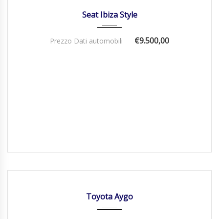
14/03/2019
Manua...
94100
Seat Ibiza Style
€9.500,00
Prezzo Dati automobili
27/04/2016
Autom...
80900
DISPONIBILE
Toyota Aygo