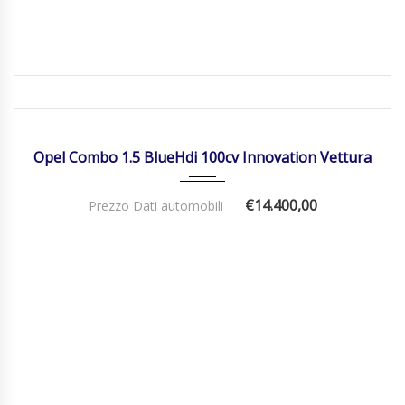
27/11/2018
Manua...
44000
IN ARRIVO
Opel Combo 1.5 BlueHdi 100cv Innovation Vettura
€14.400,00
Prezzo Dati automobili