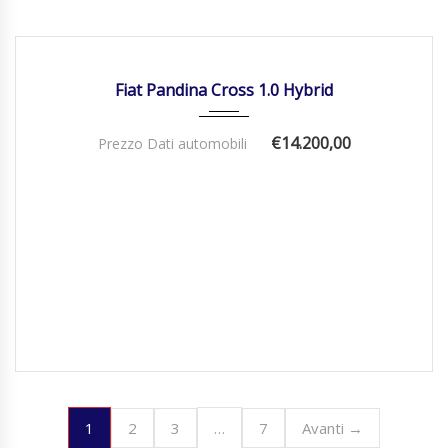
27/03/2025
Manua...
15500
DISPONIBILE
Fiat Pandina Cross 1.0 Hybrid
€14.200,00
Prezzo Dati automobili
1
…
2
3
7
Avanti →