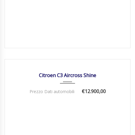
29/04/2021
Manua...
41000
DISPONIBILE
Citroen C3 Aircross Shine
€12.900,00
Prezzo Dati automobili