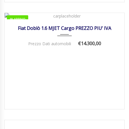
IN ARRIVO
01/01/2022
Manua...
46000
Fiat Doblò 1.6 MJET Cargo PREZZO PIU’ IVA
€14.300,00
Prezzo Dati automobili
21/11/2025
Autom...
DISPONIBILE