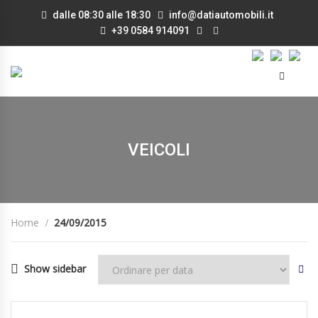
dalle 08:30 alle 18:30
info@datiautomobili.it
+39 0584 914091
VEICOLI
Home
24/09/2015
Show sidebar
24/09/2015
Manua...
79880
DISPONIBILE