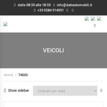
dalle 08:30 alle 18:30
info@datiautomobili.it
+39 0584 914091
VEICOLI
Home
74000
Show sidebar
31/08/2017
Manua...
74000
DISPONIBILE