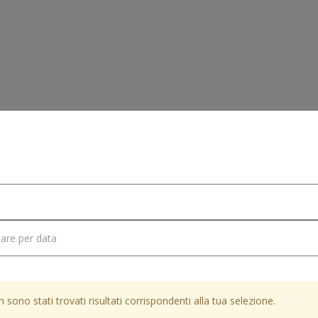
e
Veicoli
Lane Control
 sono stati trovati risultati corrispondenti alla tua selezione.