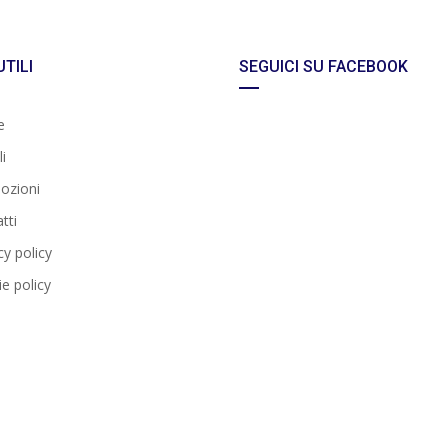
UTILI
SEGUICI SU FACEBOOK
e
i
ozioni
tti
cy policy
e policy