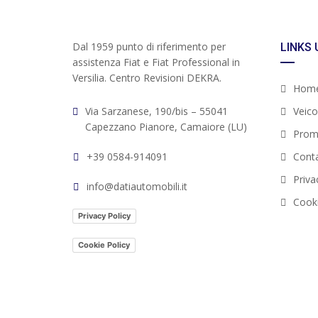
Dal 1959 punto di riferimento per
LINKS 
assistenza Fiat e Fiat Professional in
Versilia. Centro Revisioni DEKRA.
Hom
Via Sarzanese, 190/bis – 55041
Veicol
Capezzano Pianore, Camaiore (LU)
Prom
+39 0584-914091
Conta
Priva
info@datiautomobili.it
Cooki
Privacy Policy
Cookie Policy